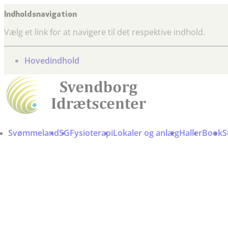
Indholdsnavigation
Vælg et link for at navigere til det respektive indhold.
gå til
Hovedindhold
Svømmeland
SG
Fysioterapi
Lokaler og anlæg
Haller
Book
S