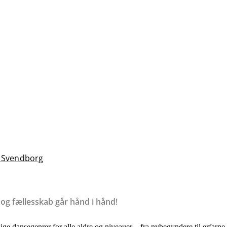
 Svendborg
g fællesskab går hånd i hånd!
lige dansegenrer for alle aldre og niveauer – fra nybegyndere til erfarne