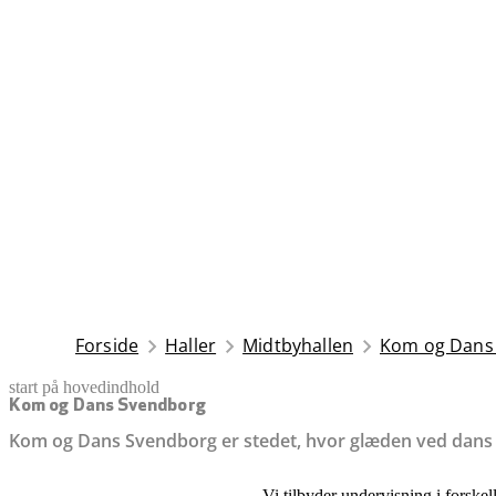
Forside
Haller
Midtbyhallen
Kom og Dans
start på hovedindhold
senest opdateret 25. november 2025
Kom og Dans Svendborg
Kom og Dans Svendborg er stedet, hvor glæden ved dans o
Vi tilbyder undervisning i forskel