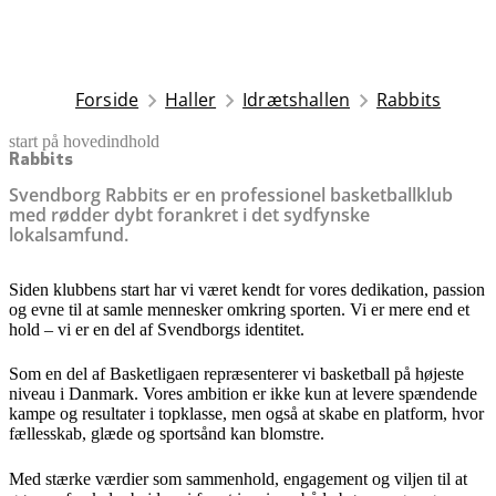
Forside
Haller
Idrætshallen
Rabbits
start på hovedindhold
senest opdateret 25. november 2025
Rabbits
Svendborg Rabbits er en professionel basketballklub
med rødder dybt forankret i det sydfynske
lokalsamfund.
Siden klubbens start har vi været kendt for vores dedikation, passion
og evne til at samle mennesker omkring sporten. Vi er mere end et
hold – vi er en del af Svendborgs identitet.
Som en del af Basketligaen repræsenterer vi basketball på højeste
niveau i Danmark. Vores ambition er ikke kun at levere spændende
kampe og resultater i topklasse, men også at skabe en platform, hvor
fællesskab, glæde og sportsånd kan blomstre.
Med stærke værdier som sammenhold, engagement og viljen til at