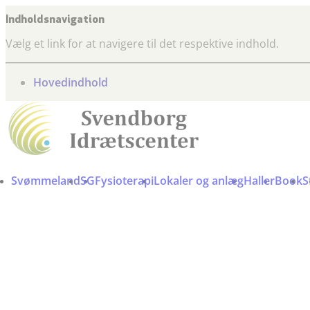
Indholdsnavigation
Vælg et link for at navigere til det respektive indhold.
gå til
Hovedindhold
Svømmeland
SG
Fysioterapi
Lokaler og anlæg
Haller
Book
S