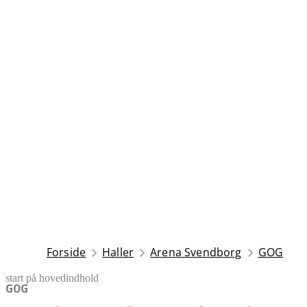
Forside
Haller
Arena Svendborg
GOG
start på hovedindhold
senest opdateret 19. januar 2026
GOG