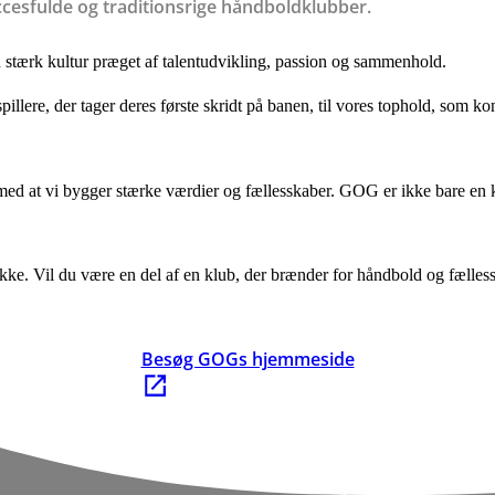
esfulde og traditionsrige håndboldklubber.
 stærk kultur præget af talentudvikling, passion og sammenhold.
illere, der tager deres første skridt på banen, til vores tophold, som kon
 med at vi bygger stærke værdier og fællesskaber. GOG er ikke bare en k
e. Vil du være en del af en klub, der brænder for håndbold og fællessk
Besøg GOGs hjemmeside